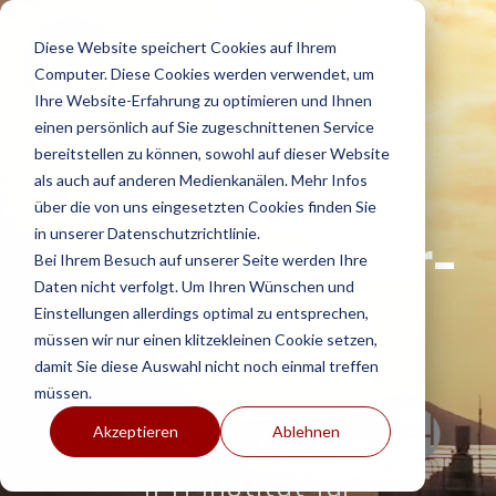
Skip
to
Diese Website speichert Cookies auf Ihrem
the
Computer. Diese Cookies werden verwendet, um
main
content.
Ihre Website-Erfahrung zu optimieren und Ihnen
einen persönlich auf Sie zugeschnittenen Service
bereitstellen zu können, sowohl auf dieser Website
Die
als auch auf anderen Medienkanälen. Mehr Infos
über die von uns eingesetzten Cookies finden Sie
in unserer Datenschutzrichtlinie.
Honorarberater-
Bei Ihrem Besuch auf unserer Seite werden Ihre
Daten nicht verfolgt. Um Ihren Wünschen und
Akademie
Einstellungen allerdings optimal zu entsprechen,
müssen wir nur einen klitzekleinen Cookie setzen,
damit Sie diese Auswahl nicht noch einmal treffen
müssen.
Akzeptieren
Ablehnen
in Kooperation mit dem
IFH Institut für